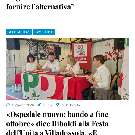
fornire l’alternativa”
ATTUALITA'
POLITICA
8 Agosto 2026
di a.p.
Villadossola
«Ospedale nuovo: bando a fine
ottobre» dice Riboldi alla Festa
dell’Unità a Villadossola. «E