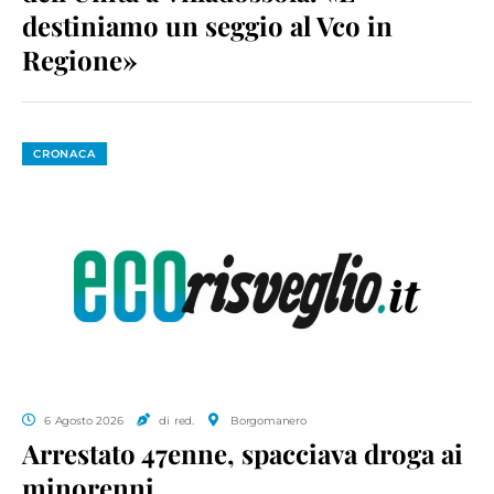
destiniamo un seggio al Vco in
Regione»
CRONACA
6 Agosto 2026
di red.
Borgomanero
Arrestato 47enne, spacciava droga ai
minorenni