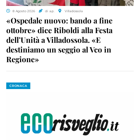
8 Agosto 2026
di a.p.
Villadossola
«Ospedale nuovo: bando a fine
ottobre» dice Riboldi alla Festa
dell’Unità a Villadossola. «E
destiniamo un seggio al Vco in
Regione»
CRONACA