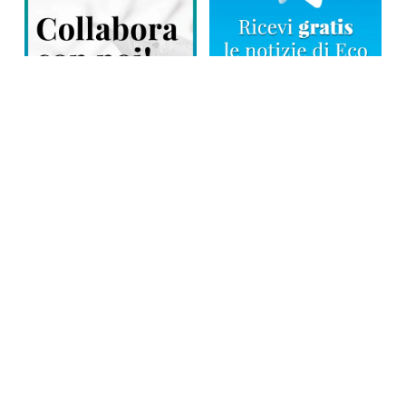
Direttore responsabile: Tiziana Amodei
Copyright © 2026, Editoriale Eco Risveglio srl a socio unico – Partita
Iva: 00476010038
iscrizione della testata al Trib. di Verbania n. 317 del 29.03.2002 –
iscrizione ROC n. 1665
La testata usufruisce dei contributi diretti dell’editoria D.Lgs 70/2017
e dei contributi L.R. n. 18 del 25/06/2008 e dei contributi D.P.C.M
17/04/2025 art. 4