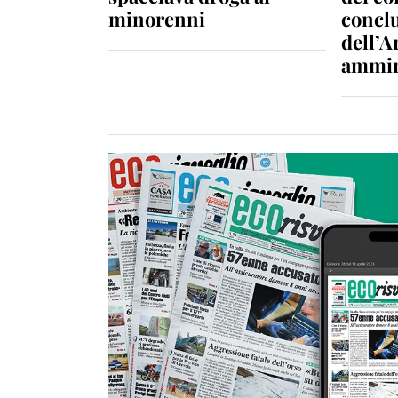
minorenni
conclu
dell’A
ammin