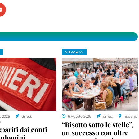
ATTUALITA'
o 2026
di red.
6 Agosto 2026
di red.
Baveno
a
“Risotto sotto le stelle”,
spariti dai conti
un successo con oltre
ondomini,