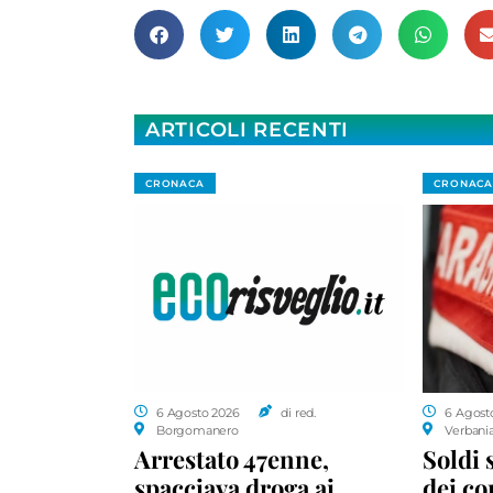
ARTICOLI RECENTI
CRONACA
CRONACA
6 Agosto 2026
di red.
6 Agost
Borgomanero
Verbani
Arrestato 47enne,
Soldi 
spacciava droga ai
dei c