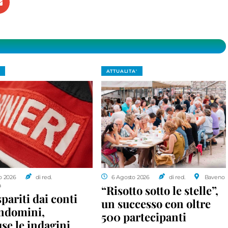
ATTUALITA'
o 2026
di red.
6 Agosto 2026
di red.
Baveno
a
“Risotto sotto le stelle”,
spariti dai conti
un successo con oltre
ondomini,
500 partecipanti
se le indagini