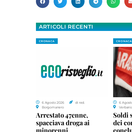
ARTICOLI RECENTI
CRONACA
CRONACA
6 Agosto 2026
di red.
6 Agost
Borgomanero
Verbani
Arrestato 47enne,
Soldi 
spacciava droga ai
dei c
minorenni
conclu