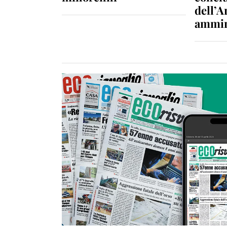
dell’A
ammin