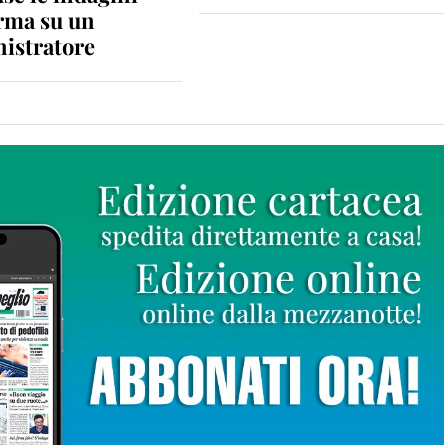
rma su un
istratore