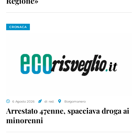
Regione»
CRONACA
6 Agosto 2026
di red.
Borgomanero
Arrestato 47enne, spacciava droga ai
minorenni