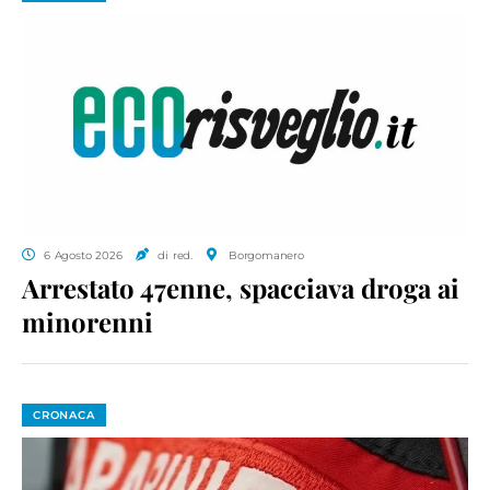
6 Agosto 2026
di red.
Borgomanero
Arrestato 47enne, spacciava droga ai
minorenni
CRONACA