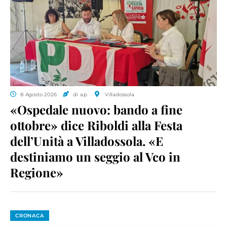
8 Agosto 2026
di a.p.
Villadossola
«Ospedale nuovo: bando a fine
ottobre» dice Riboldi alla Festa
dell’Unità a Villadossola. «E
destiniamo un seggio al Vco in
Regione»
CRONACA