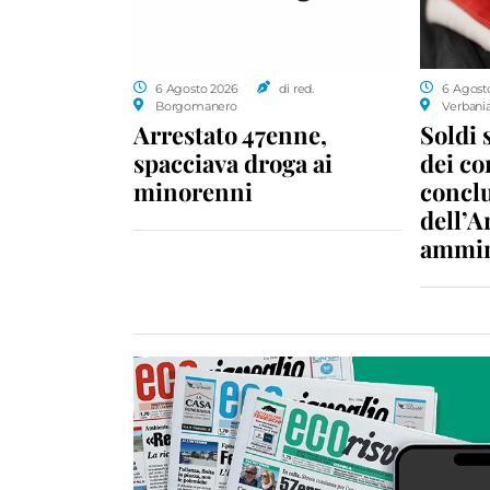
6 Agosto 2026
di red.
6 Agost
Borgomanero
Verbani
Arrestato 47enne,
Soldi 
spacciava droga ai
dei c
minorenni
conclu
dell’A
ammin