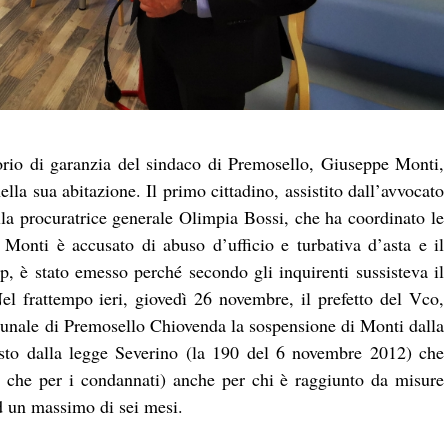
orio di garanzia del sindaco di Premosello, Giuseppe Monti,
ella sua abitazione. Il primo cittadino, assistito dall’avvocato
lla procuratrice generale Olimpia Bossi, che ha coordinato le
Monti è accusato di abuso d’ufficio e turbativa d’asta e il
p, è stato emesso perché secondo gli inquirenti sussisteva il
Nel frattempo ieri, giovedì 26 novembre, il prefetto del Vco,
munale di Premosello Chiovenda la sospensione di Monti dalla
isto dalla legge Severino (la 190 del 6 novembre 2012) che
re che per i condannati) anche per chi è raggiunto da misure
d un massimo di sei mesi.