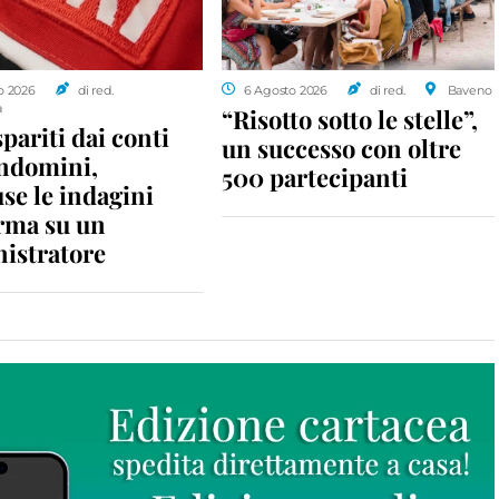
o 2026
di red.
6 Agosto 2026
di red.
Baveno
a
“Risotto sotto le stelle”,
spariti dai conti
un successo con oltre
ondomini,
500 partecipanti
se le indagini
rma su un
istratore