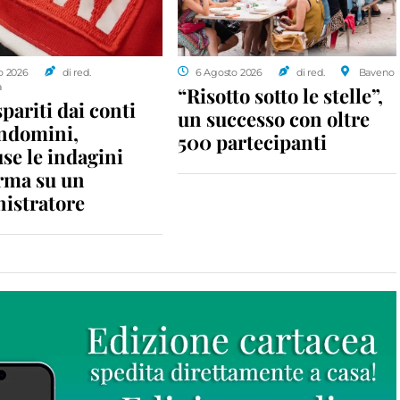
o 2026
di red.
6 Agosto 2026
di red.
Baveno
a
“Risotto sotto le stelle”,
spariti dai conti
un successo con oltre
ondomini,
500 partecipanti
se le indagini
rma su un
istratore