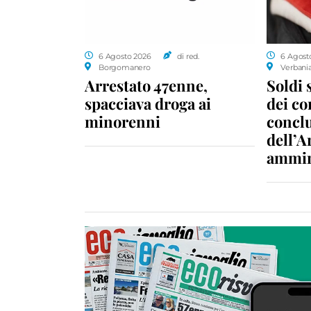
6 Agosto 2026
di red.
6 Agost
Borgomanero
Verbani
Arrestato 47enne,
Soldi 
spacciava droga ai
dei c
minorenni
conclu
dell’A
ammin