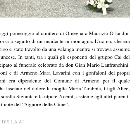
 oggi pomeriggio al cimitero di Omegna a Maurizio Orlandin,
corsa a seguito di un incidente in montagna. L’uomo, che era
rso è stato travolto da una valanga mentre si trovava assieme
neese. In tanti, tra i quali gli esponenti del gruppo Cai del
ecipato al funerale celebrato da don Gian Mario Lanfranchini.
oni e di Armeno Mara Lavarini con i gonfaloni dei propri
nni era dipendente del Comune di Armeno per il quale
a lasciato nel dolore la moglie Maria Tarabbia, i figli Alice,
sorella Stefania e la nipote Noemi, assieme agli altri parenti.
i note del “Signore delle Cime”.
 DELLA AI