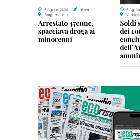
6 Agosto 2026
di red.
6 Agost
Borgomanero
Verbani
Arrestato 47enne,
Soldi 
spacciava droga ai
dei c
minorenni
conclu
dell’A
ammin