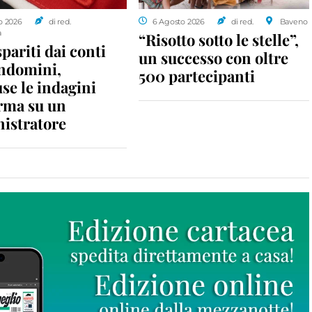
o 2026
di red.
6 Agosto 2026
di red.
Baveno
a
“Risotto sotto le stelle”,
spariti dai conti
un successo con oltre
ondomini,
500 partecipanti
se le indagini
rma su un
istratore