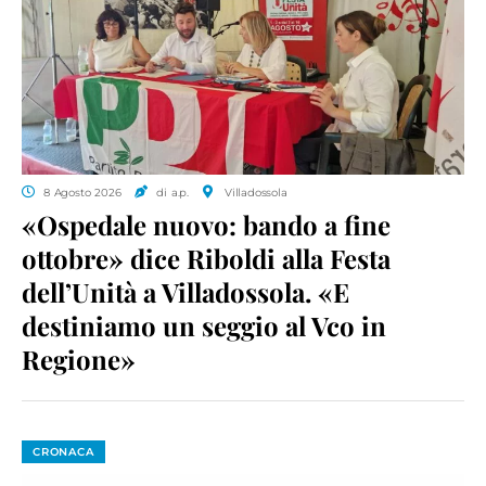
8 Agosto 2026
di a.p.
Villadossola
«Ospedale nuovo: bando a fine
ottobre» dice Riboldi alla Festa
dell’Unità a Villadossola. «E
destiniamo un seggio al Vco in
Regione»
CRONACA