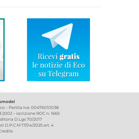
 Amodei
ico – Partita Iva: 00476010038
03.2002 – iscrizione ROC n. 1665
editoria D.Lgs 70/2017
uti D.P.C.M 17/04/2025 art. 4
Credits