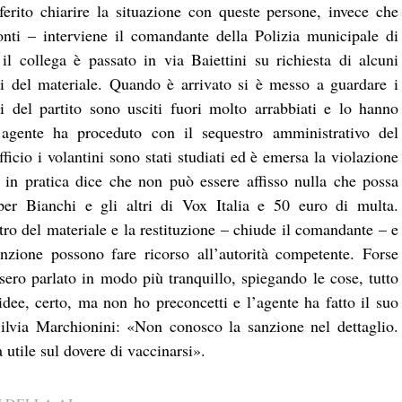
erito chiarire la situazione con queste persone, invece che
ronti – interviene il comandante della Polizia municipale di
l collega è passato in via Baiettini su richiesta di alcuni
ti del materiale. Quando è arrivato si è messo a guardare i
 del partito sono usciti fuori molto arrabbiati e lo hanno
l’agente ha proceduto con il sequestro amministrativo del
fficio i volantini sono stati studiati ed è emersa la violazione
e in pratica dice che non può essere affisso nulla che possa
 per Bianchi e gli altri di Vox Italia e 50 euro di multa.
o del materiale e la restituzione – chiude il comandante – e
nzione possono fare ricorso all’autorità competente. Forse
ero parlato in modo più tranquillo, spiegando le cose, tutto
dee, certo, ma non ho preconcetti e l’agente ha fatto il suo
Silvia Marchionini: «Non conosco la sanzione nel dettaglio.
utile sul dovere di vaccinarsi».