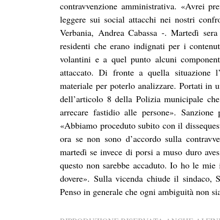
contravvenzione amministrativa. «Avrei pref
leggere sui social attacchi nei nostri conf
Verbania, Andrea Cabassa -. Martedì sera i
residenti che erano indignati per i contenu
volantini e a quel punto alcuni componenti
attaccato. Di fronte a quella situazione 
materiale per poterlo analizzare. Portati in u
dell’articolo 8 della Polizia municipale ch
arrecare fastidio alle persone». Sanzione
«Abbiamo proceduto subito con il dissequestr
ora se non sono d’accordo sulla contravve
martedì se invece di porsi a muso duro avess
questo non sarebbe accaduto. Io ho le mie i
dovere». Sulla vicenda chiude il sindaco, 
Penso in generale che ogni ambiguità non sia 