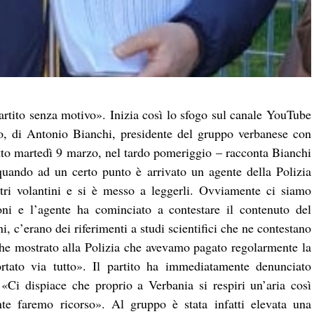
artito senza motivo». Inizia così lo sfogo sul canale YouTube
o, di Antonio Bianchi, presidente del gruppo verbanese con
tutto martedì 9 marzo, nel tardo pomeriggio – racconta Bianchi
uando ad un certo punto è arrivato un agente della Polizia
tri volantini e si è messo a leggerli. Ovviamente ci siamo
ioni e l’agente ha cominciato a contestare il contenuto del
i, c’erano dei riferimenti a studi scientifici che ne contestano
che mostrato alla Polizia che avevamo pagato regolarmente la
ortato via tutto». Il partito ha immediatamente denunciato
«Ci dispiace che proprio a Verbania si respiri un’aria così
te faremo ricorso». Al gruppo è stata infatti elevata una