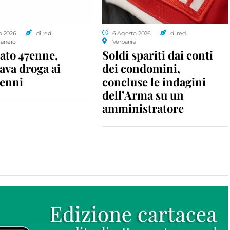
o 2026
di red.
6 Agosto 2026
di red.
anero
Verbania
ato 47enne,
Soldi spariti dai conti
ava droga ai
dei condomini,
enni
concluse le indagini
dell’Arma su un
amministratore