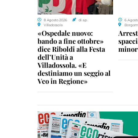
8 Agosto 2026
di a.p.
6 Agost
Villadossola
Borgom
«Ospedale nuovo:
Arrest
bando a fine ottobre»
spacci
dice Riboldi alla Festa
minor
dell’Unità a
Villadossola. «E
destiniamo un seggio al
Vco in Regione»