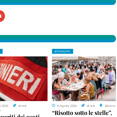
ATTUALITA'
o 2026
di red.
6 Agosto 2026
di red.
Baveno
a
“Risotto sotto le stelle”,
spariti dai conti