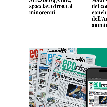
spacciava droga ai
dei c
minorenni
conclu
dell’A
ammin