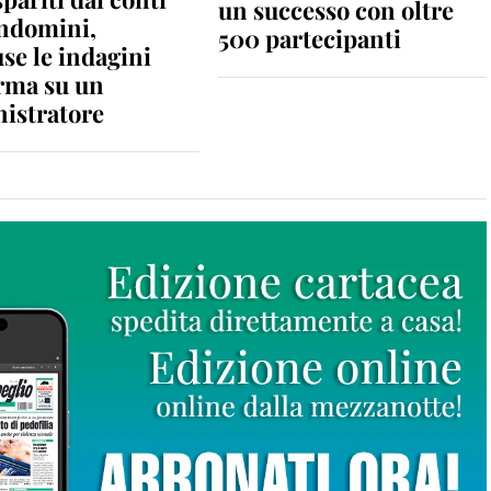
un successo con oltre
ondomini,
500 partecipanti
se le indagini
rma su un
istratore