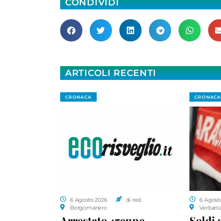
CONDIVIDI
ARTICOLI RECENTI
CRONACA
CRONACA
6 Agosto 2026
di red.
6 Agost
Borgomanero
Verbani
Arrestato 47enne,
Soldi 