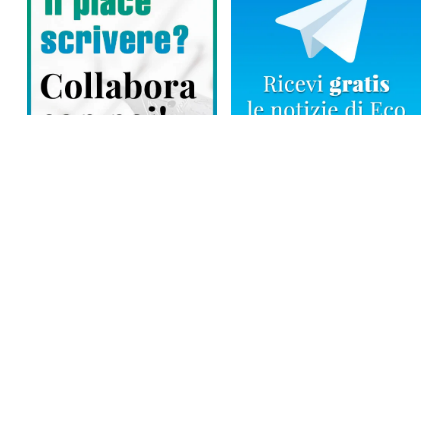
Direttore responsabile: Tiziana Amodei
Copyright © 2026, Editoriale Eco Risveglio srl a socio unico – Partita
Iva: 00476010038
iscrizione della testata al Trib. di Verbania n. 317 del 29.03.2002 –
iscrizione ROC n. 1665