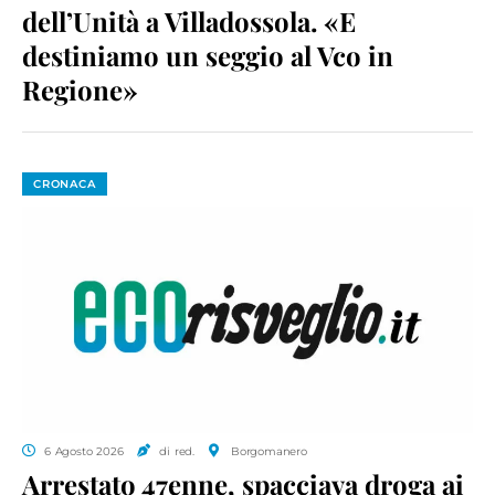
dell’Unità a Villadossola. «E
destiniamo un seggio al Vco in
Regione»
CRONACA
6 Agosto 2026
di red.
Borgomanero
Arrestato 47enne, spacciava droga ai