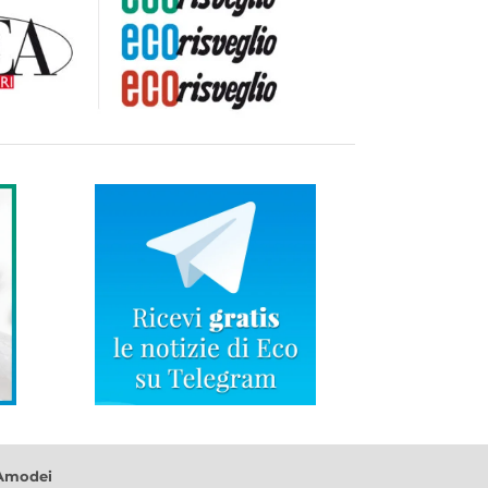
 Amodei