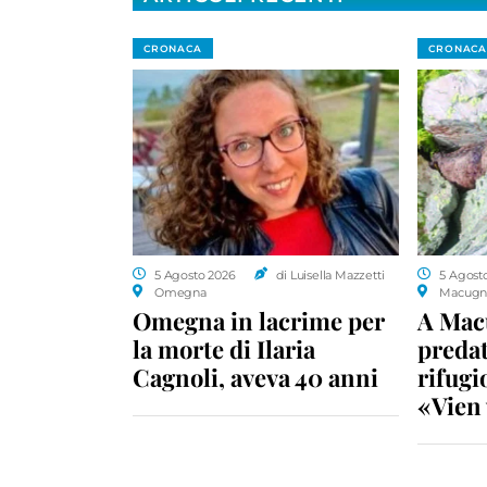
CRONACA
CRONACA
5 Agosto 2026
di Luisella Mazzetti
5 Agost
Omegna
Macugn
Omegna in lacrime per
A Macu
la morte di Ilaria
predat
Cagnoli, aveva 40 anni
rifugio
«Vien 