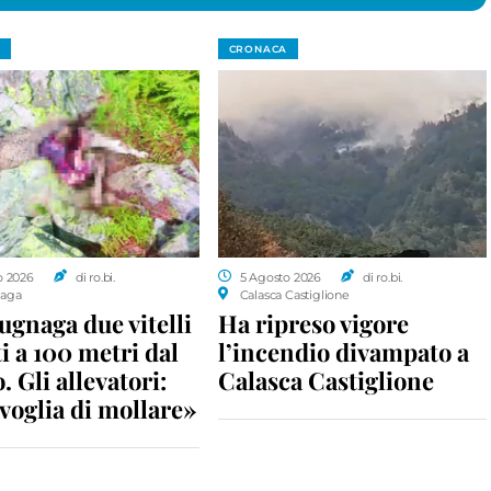
CRONACA
o 2026
di ro.bi.
5 Agosto 2026
di ro.bi.
aga
Calasca Castiglione
gnaga due vitelli
Ha ripreso vigore
i a 100 metri dal
l’incendio divampato a
. Gli allevatori:
Calasca Castiglione
voglia di mollare»