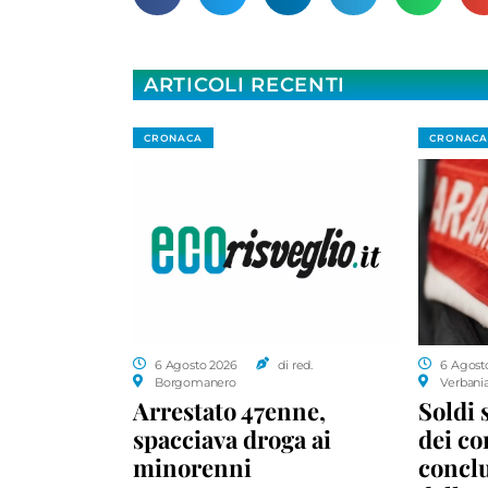
ARTICOLI RECENTI
CRONACA
CRONACA
6 Agosto 2026
di red.
6 Agost
Borgomanero
Verbani
Arrestato 47enne,
Soldi 
spacciava droga ai
dei c
minorenni
conclu