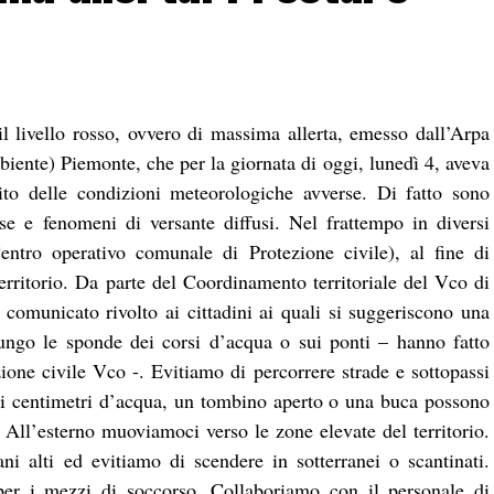
l livello rosso, ovvero di massima allerta, emesso dall’Arpa
biente) Piemonte, che per la giornata di oggi, lunedì 4, aveva
uito delle condizioni meteorologiche avverse. Di fatto sono
se e fenomeni di versante diffusi. Nel frattempo in diversi
tro operativo comunale di Protezione civile), al fine di
erritorio. Da parte del Coordinamento territoriale del Vco di
 comunicato rivolto ai cittadini ai quali si suggeriscono una
ungo le sponde dei corsi d’acqua o sui ponti – hanno fatto
ione civile Vco -. Evitiamo di percorrere strade e sottopassi
 di centimetri d’acqua, un tombino aperto o una buca possono
. All’esterno muoviamoci verso le zone elevate del territorio.
ani alti ed evitiamo di scendere in sotterranei o scantinati.
er i mezzi di soccorso. Collaboriamo con il personale di