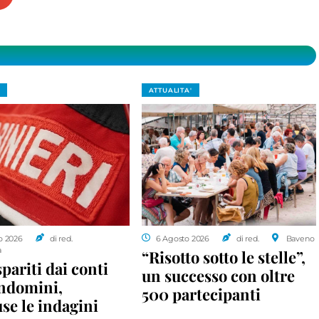
ATTUALITA'
o 2026
di red.
6 Agosto 2026
di red.
Baveno
a
“Risotto sotto le stelle”,
spariti dai conti
un successo con oltre
ondomini,
500 partecipanti
se le indagini