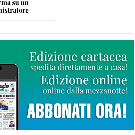
rma su un
istratore