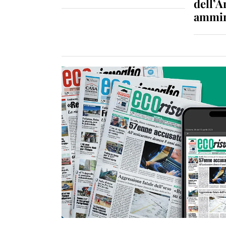
dell’A
ammin