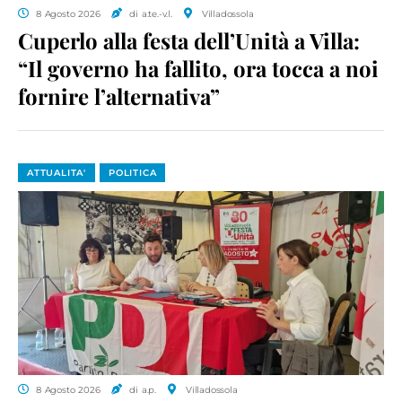
8 Agosto 2026
di a.te.-v.l.
Villadossola
Cuperlo alla festa dell’Unità a Villa:
“Il governo ha fallito, ora tocca a noi
fornire l’alternativa”
ATTUALITA'
POLITICA
8 Agosto 2026
di a.p.
Villadossola