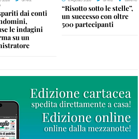
a
“Risotto sotto le stelle”,
spariti dai conti
un successo con oltre
ondomini,
500 partecipanti
se le indagini
rma su un
istratore