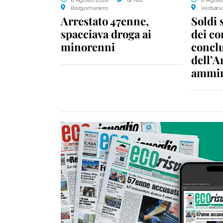
Borgomanero
Verbani
Arrestato 47enne,
Soldi 
spacciava droga ai
dei c
minorenni
conclu
dell’A
ammin