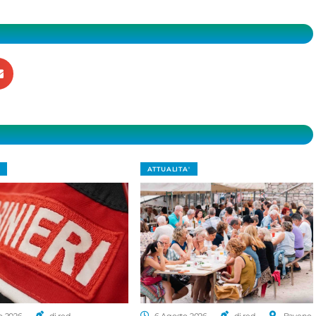
ATTUALITA'
o 2026
di red.
6 Agosto 2026
di red.
Baveno