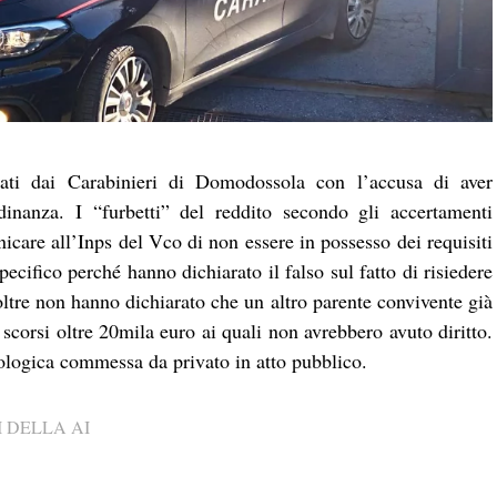
nciati dai Carabinieri di Domodossola con l’accusa di aver
adinanza. I “furbetti” del reddito secondo gli accertamenti
care all’Inps del Vco di non essere in possesso dei requisiti
ecifico perché hanno dichiarato il falso sul fatto di risiedere
noltre non hanno dichiarato che un altro parente convivente già
 scorsi oltre 20mila euro ai quali non avrebbero avuto diritto.
deologica commessa da privato in atto pubblico.
 DELLA AI