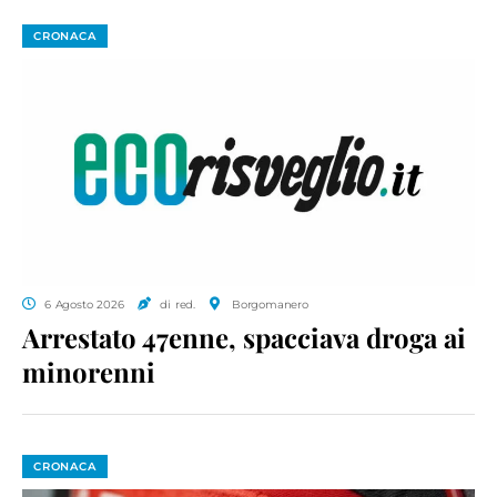
CRONACA
6 Agosto 2026
di red.
Borgomanero
Arrestato 47enne, spacciava droga ai
minorenni
CRONACA