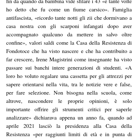
fin da quando da bambina vide sfilare i 43 «e tante volte
ho detto che fu come un fiume carsico». Famiglia
antifascista, «ricordo tante notti gli zii che dormivano a
casa nostra con gli scarponi infangati dopo aver
accompagnato qualcuno da mettere in salvo oltre
confine», valori saldi come la Casa della Resistenza di
Fondotoce che ha visto nascere e che ha contribuito a
far crescere, Irene Magistrini come insegnante ha visto
passare sui banchi intere generazioni di studenti. «A
loro ho voluto regalare una cassetta per gli attrezzi per
sapere orientarsi nella vita, tra le notizie vere e false,
per fare selezione. Non bisogna nella scuola, come
altrove, nascondere le proprie opinioni, è solo
importante offrire gli strumenti critici per saperle
analizzare» dichiarava appena un anno fa, quando ad
aprile 2021 lasciò la presidenza alla Casa della
Resistenza «per raggiunti limiti di età e in punta di