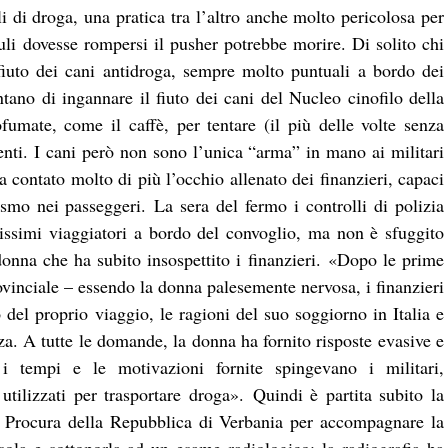
li di droga, una pratica tra l’altro anche molto pericolosa per
vuli dovesse rompersi il pusher potrebbe morire. Di solito chi
 fiuto dei cani antidroga, sempre molto puntuali a bordo dei
tano di ingannare il fiuto dei cani del Nucleo cinofilo della
fumate, come il caffè, per tentare (il più delle volte senza
centi. I cani però non sono l’unica “arma” in mano ai militari
 contato molto di più l’occhio allenato dei finanzieri, capaci
ismo nei passeggeri.
La sera del fermo i controlli di polizia
sissimi viaggiatori a bordo del convoglio, ma non è sfuggito
onna che ha subito insospettito i finanzieri.
«Dopo le prime
inciale – essendo la donna palesemente nervosa, i finanzieri
o del proprio viaggio, le ragioni del suo soggiorno in Italia e
za. A tutte le domande, la donna ha fornito risposte evasive e
, i tempi e le motivazioni fornite spingevano i militari,
tilizzati per trasportare droga».
Quindi è partita subito la
la Procura della Repubblica di Verbania per accompagnare la