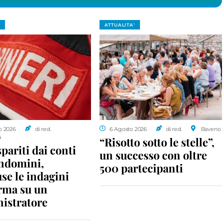
ATTUALITA'
o 2026
di red.
6 Agosto 2026
di red.
Baveno
a
“Risotto sotto le stelle”,
spariti dai conti
un successo con oltre
ondomini,
500 partecipanti
se le indagini
rma su un
istratore