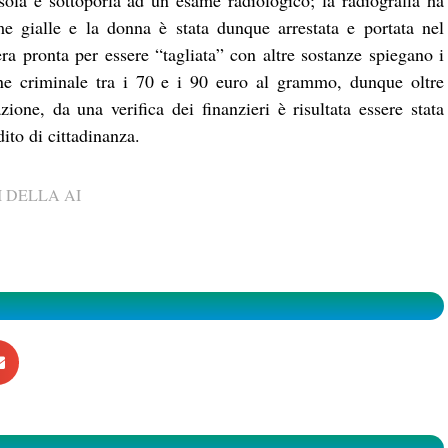
la e sottoporla ad un esame radiologico; la radiografia ha
e gialle e la donna è stata dunque arrestata e portata nel
ra pronta per essere “tagliata” con altre sostanze spiegano i
ione criminale tra i 70 e i 90 euro al grammo, dunque oltre
one, da una verifica dei finanzieri è risultata essere stata
ito di cittadinanza.
 DELLA AI