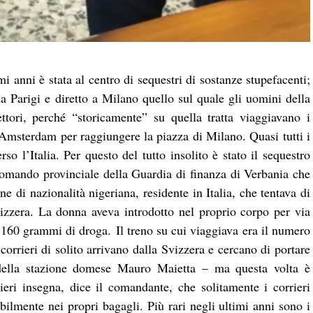
i anni è stata al centro di sequestri di sostanze stupefacenti;
a Parigi e diretto a Milano quello sul quale gli uomini della
ttori, perché “storicamente” su quella tratta viaggiavano i
 Amsterdam per raggiungere la piazza di Milano. Quasi tutti i
so l’Italia. Per questo del tutto insolito è stato il sequestro
l Comando provinciale della Guardia di finanza di Verbania che
di nazionalità nigeriana, residente in Italia, che tentava di
vizzera. La donna aveva introdotto nel proprio corpo per via
di 160 grammi di droga. Il treno su cui viaggiava era il numero
 corrieri di solito arrivano dalla Svizzera e cercano di portare
 della stazione domese Mauro Maietta – ma questa volta è
ieri insegna, dice il comandante, che solitamente i corrieri
bilmente nei propri bagagli. Più rari negli ultimi anni sono i