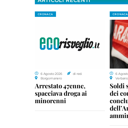
ARTICOLI RECENTI
CRONACA
CRONACA
6 Agosto 2026
di red.
6 Agost
Borgomanero
Verbani
Arrestato 47enne,
Soldi 
spacciava droga ai
dei c
minorenni
conclu
dell’A
ammin