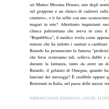
sei Matteo Messina Denaro, uno degli uomini 
sul groppone e un elenco di cadaveri sulla
cimitero», e ti fai selfie con uno sconosciut
magari in rete?
Altrettanto inquietanti su
clinica palermitana che aveva in cura il b
“Repubblica”; il medico rivela come appena 
tumore che ha indotto i sanitari a cambiare
Baiardo ha pronunciato la famosa “profezia” 
che forse resteranno tali, solleva dubbi 
durante la latitanza, tanto da avere un 
Baiardo, il gelataio di Omegna, quando ha 
lanciare dei messaggi? È credibile oppure q
Benvenuti in Italia, nel paese delle mezze ver
RIPRODUZIONE RISERVATA ANCHE AI FINI