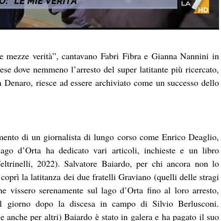
e mezze verità”, cantavano Fabri Fibra e Gianna Nannini in
aese dove nemmeno l’arresto del super latitante più ricercato,
a Denaro, riesce ad essere archiviato come un successo dello
mento di un giornalista di lungo corso come Enrico Deaglio,
lago d’Orta ha dedicato vari articoli, inchieste e un libro
ltrinelli, 2022). Salvatore Baiardo, per chi ancora non lo
oprì la latitanza dei due fratelli Graviano (quelli delle stragi
e vissero serenamente sul lago d’Orta fino al loro arresto,
l giorno dopo la discesa in campo di Silvio Berlusconi.
(e anche per altri) Baiardo è stato in galera e ha pagato il suo