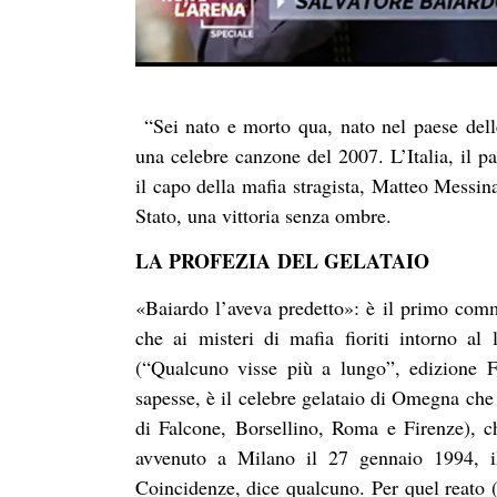
“Sei nato e morto qua, nato nel paese dell
una celebre canzone del 2007. L’Italia, il p
il capo della mafia stragista, Matteo Messin
Stato, una vittoria senza ombre.
LA PROFEZIA
DEL GELATAIO
«Baiardo l’aveva predetto»: è il primo com
che ai misteri di mafia fioriti intorno al 
(“Qualcuno visse più a lungo”, edizione Fe
sapesse, è il celebre gelataio di Omegna che c
di Falcone, Borsellino, Roma e Firenze), ch
avvenuto a Milano il 27 gennaio 1994, i
Coincidenze, dice qualcuno.
Per quel reato 