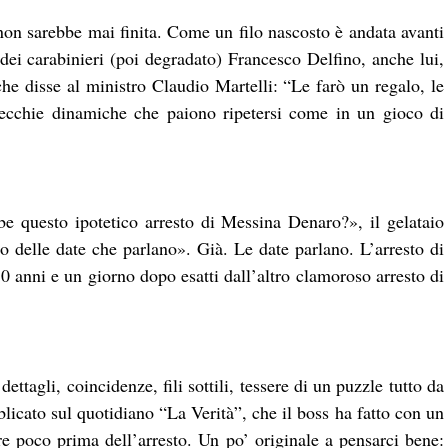
on sarebbe mai finita. Come un filo nascosto è andata avanti
 dei carabinieri (poi degradato) Francesco Delfino, anche lui,
he disse al ministro Claudio Martelli: “Le farò un regalo, le
ecchie dinamiche che paiono ripetersi come in un gioco di
e questo ipotetico arresto di Messina Denaro?», il gelataio
no delle date che parlano». Già. Le date parlano. L’arresto di
 anni e un giorno dopo esatti dall’altro clamoroso arresto di
ttagli, coincidenze, fili sottili, tessere di un puzzle tutto da
licato sul quotidiano “La Verità”, che il boss ha fatto con un
are poco prima dell’arresto. Un po’ originale a pensarci bene: