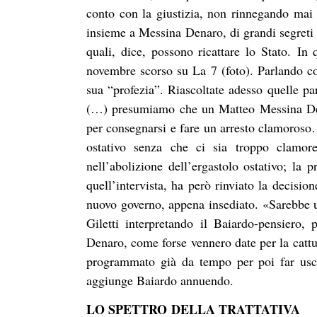
conto con la giustizia, non rinnegando mai l
insieme a Messina Denaro, di grandi segreti 
quali, dice, possono ricattare lo Stato.
In 
novembre scorso su La 7 (foto). Parlando c
sua “profezia”. Riascoltate adesso quelle pa
(…) presumiamo che un Matteo Messina Dena
per consegnarsi e fare un arresto clamoroso…
ostativo senza che ci sia troppo clamo
nell’abolizione dell’ergastolo ostativo; la 
quell’intervista, ha però rinviato la decisio
nuovo governo, appena insediato. «Sarebbe un
Giletti interpretando il Baiardo-pensiero
Denaro, come forse vennero date per la cattur
programmato già da tempo per poi far usci
aggiunge Baiardo annuendo.
LO SPETTRO
DELLA TRATTATIVA