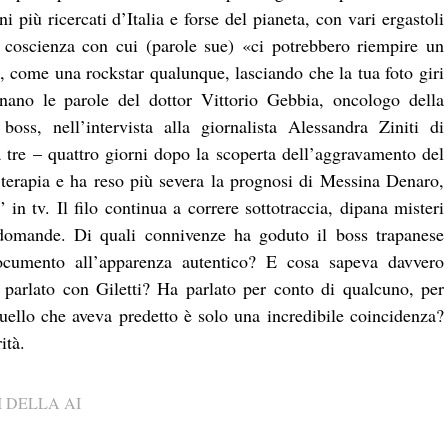
più ricercati d’Italia e forse del pianeta, con vari ergastoli
 coscienza con cui (parole sue) «ci potrebbero riempire un
o, come una rockstar qualunque, lasciando che la tua foto giri
onano le parole del dottor Vittorio Gebbia, oncologo della
oss, nell’intervista alla giornalista Alessandra Ziniti di
tre – quattro giorni dopo la scoperta dell’aggravamento del
 terapia e ha reso più severa la prognosi di Messina Denaro,
in tv. Il filo continua a correre sottotraccia, dipana misteri
e domande. Di quali connivenze ha goduto il boss trapanese
documento all’apparenza autentico? E cosa sapeva davvero
parlato con Giletti? Ha parlato per conto di qualcuno, per
uello che aveva predetto è solo una incredibile coincidenza?
ità.
 DELLA AI