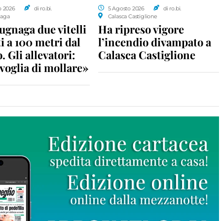
o 2026
di ro.bi.
5 Agosto 2026
di ro.bi.
aga
Calasca Castiglione
gnaga due vitelli
Ha ripreso vigore
i a 100 metri dal
l’incendio divampato a
. Gli allevatori:
Calasca Castiglione
voglia di mollare»