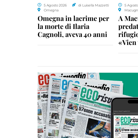
5 Agosto 2026
di Luisella Mazzetti
5 Agost
Omegna
Macugn
Omegna in lacrime per
A Macu
la morte di Ilaria
predat
Cagnoli, aveva 40 anni
rifugio
«Vien 