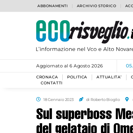
ABBONAMENTI
ARCHIVIO STORICO
ACC
Aggiornato al 6 Agosto 2026
05
CRONACA
POLITICA
ATTUALITA’
CONTATTI
18 Gennaio 2023
di Roberto Bioglio
Sul superboss Mes
del gelataio di O