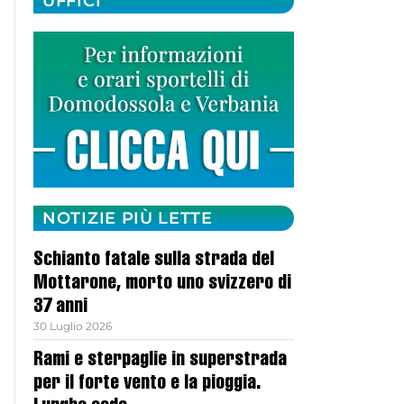
UFFICI
NOTIZIE PIÙ LETTE
Schianto fatale sulla strada del
Mottarone, morto uno svizzero di
37 anni
30 Luglio 2026
Rami e sterpaglie in superstrada
per il forte vento e la pioggia.