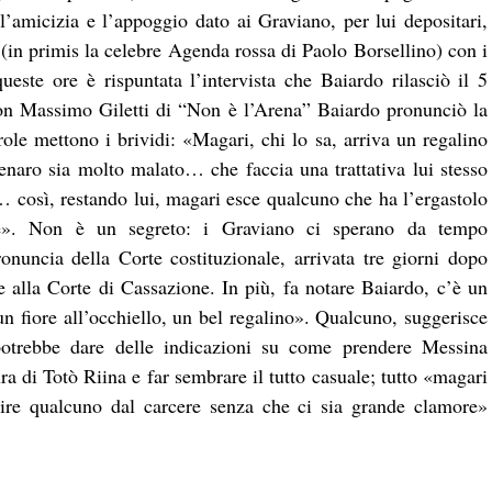
’amicizia e l’appoggio dato ai Graviano, per lui depositari,
(in primis la celebre Agenda rossa di Paolo Borsellino) con i
queste ore è rispuntata l’intervista che Baiardo rilasciò il 5
on Massimo Giletti di “Non è l’Arena” Baiardo pronunciò la
role mettono i brividi: «Magari, chi lo sa, arriva un regalino
ro sia molto malato… che faccia una trattativa lui stesso
 così, restando lui, magari esce qualcuno che ha l’ergastolo
re». Non è un segreto: i Graviano ci sperano da tempo
pronuncia della Corte costituzionale, arrivata tre giorni dopo
ne alla Corte di Cassazione. In più, fa notare Baiardo, c’è un
 fiore all’occhiello, un bel regalino». Qualcuno, suggerisce
, potrebbe dare delle indicazioni su come prendere Messina
a di Totò Riina e far sembrare il tutto casuale; tutto «magari
re qualcuno dal carcere senza che ci sia grande clamore»