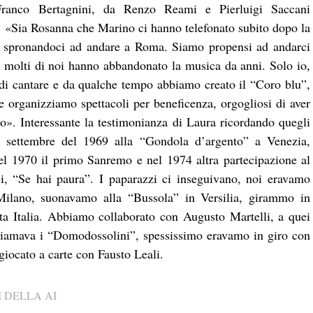
Franco Bertagnini, da Renzo Reami e Pierluigi Saccani
). «Sia Rosanna che Marino ci hanno telefonato subito dopo la
– spronandoci ad andare a Roma. Siamo propensi ad andarci
 molti di noi hanno abbandonato la musica da anni. Solo io,
i cantare e da qualche tempo abbiamo creato il “Coro blu”,
, e organizziamo spettacoli per beneficenza, orgogliosi di aver
o». Interessante la testimonianza di Laura ricordando quegli
l settembre del 1969 alla “Gondola d’argento” a Venezia,
 1970 il primo Sanremo e nel 1974 altra partecipazione al
i, “Se hai paura”. I paparazzi ci inseguivano, noi eravamo
 Milano, suonavamo alla “Bussola” in Versilia, girammo in
ta Italia. Abbiamo collaborato con Augusto Martelli, a quei
hiamava i “Domodossolini”, spessissimo eravamo in giro con
 giocato a carte con Fausto Leali.
 DELLA AI