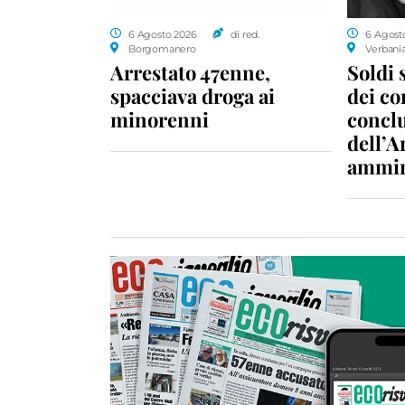
6 Agosto 2026
di red.
6 Agost
Borgomanero
Verbani
Arrestato 47enne,
Soldi 
spacciava droga ai
dei c
minorenni
conclu
dell’A
ammin