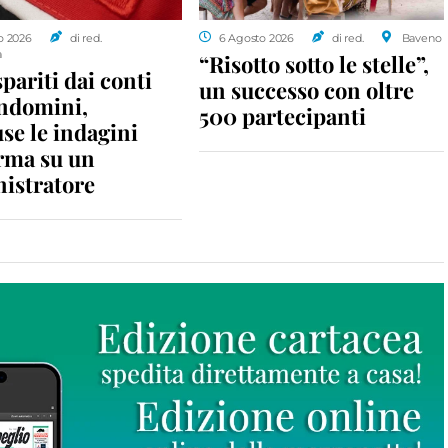
o 2026
di red.
6 Agosto 2026
di red.
Baveno
a
“Risotto sotto le stelle”,
spariti dai conti
un successo con oltre
ondomini,
500 partecipanti
se le indagini
rma su un
istratore