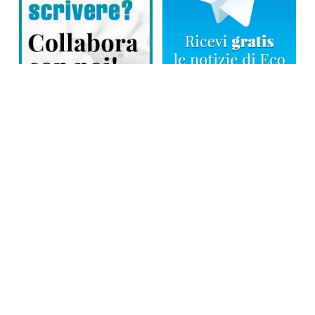
Direttore responsabile: Tiziana Amodei
Copyright © 2026, Editoriale Eco Risveglio srl a socio unico – Partita
Iva: 00476010038
iscrizione della testata al Trib. di Verbania n. 317 del 29.03.2002 –
iscrizione ROC n. 1665
La testata usufruisce dei contributi diretti dell’editoria D.Lgs 70/2017