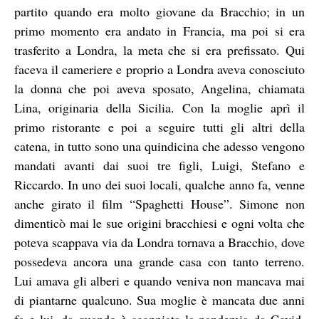
partito quando era molto giovane da Bracchio; in un
primo momento era andato in Francia, ma poi si era
trasferito a Londra, la meta che si era prefissato. Qui
faceva il cameriere e proprio a Londra aveva conosciuto
la donna che poi aveva sposato, Angelina, chiamata
Lina, originaria della Sicilia. Con la moglie aprì il
primo ristorante e poi a seguire tutti gli altri della
catena, in tutto sono una quindicina che adesso vengono
mandati avanti dai suoi tre figli, Luigi, Stefano e
Riccardo. In uno dei suoi locali, qualche anno fa, venne
anche girato il film “Spaghetti House”. Simone non
dimenticò mai le sue origini bracchiesi e ogni volta che
poteva scappava via da Londra tornava a Bracchio, dove
possedeva ancora una grande casa con tanto terreno.
Lui amava gli alberi e quando veniva non mancava mai
di piantarne qualcuno. Sua moglie è mancata due anni
fa e lui, da quando è scoppiata la pandemia da Covid,