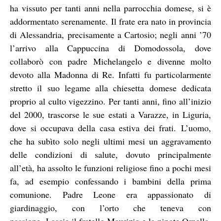
ha vissuto per tanti anni nella parrocchia domese, si è
addormentato serenamente.
Il frate era nato in provincia
di Alessandria, precisamente a Cartosio; negli anni ’70
l’arrivo alla Cappuccina di Domodossola, dove
collaborò con padre Michelangelo e divenne molto
devoto alla Madonna di Re. Infatti fu particolarmente
stretto il suo legame alla chiesetta domese dedicata
proprio al culto vigezzino. Per tanti anni, fino all’inizio
del 2000, trascorse le sue estati a Varazze, in Liguria,
dove si occupava della casa estiva dei frati.
L’uomo,
che ha subìto solo negli ultimi mesi un aggravamento
delle condizioni di salute, dovuto principalmente
all’età, ha assolto le funzioni religiose fino a pochi mesi
fa, ad esempio confessando i bambini della prima
comunione. Padre Leone era appassionato di
giardinaggio, con l’orto che teneva con
passione. Lascia il fratello Maurizio e la nipote Ornella,