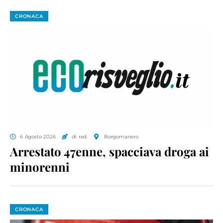
CRONACA
6 Agosto 2026
di red.
Borgomanero
Arrestato 47enne, spacciava droga ai
minorenni
CRONACA