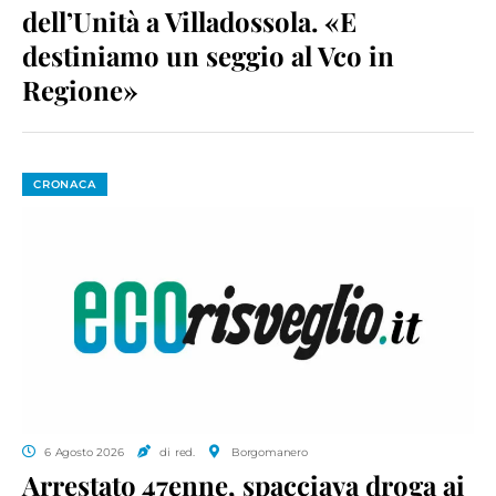
dell’Unità a Villadossola. «E
destiniamo un seggio al Vco in
Regione»
CRONACA
6 Agosto 2026
di red.
Borgomanero
Arrestato 47enne, spacciava droga ai