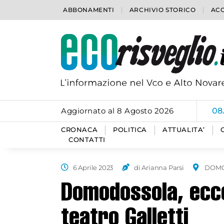
ABBONAMENTI
ARCHIVIO STORICO
ACC
Aggiornato al 8 Agosto 2026
06
CRONACA
POLITICA
ATTUALITA’
CONTATTI
6 Aprile 2023
di Arianna Parsi
DOM
Domodossola, ecco
teatro Galletti