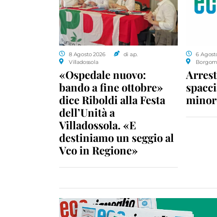
8 Agosto 2026
di a.p.
6 Agost
Villadossola
Borgom
«Ospedale nuovo:
Arrest
bando a fine ottobre»
spacci
dice Riboldi alla Festa
minor
dell’Unità a
Villadossola. «E
destiniamo un seggio al
Vco in Regione»