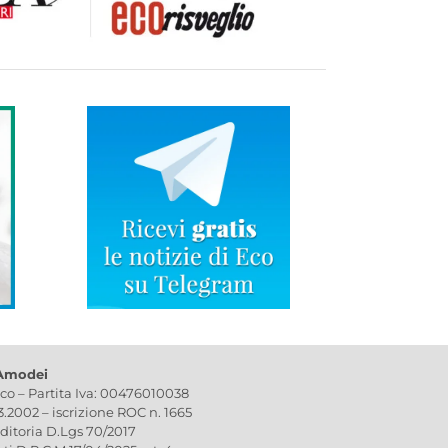
 Amodei
ico – Partita Iva: 00476010038
03.2002 – iscrizione ROC n. 1665
editoria D.Lgs 70/2017