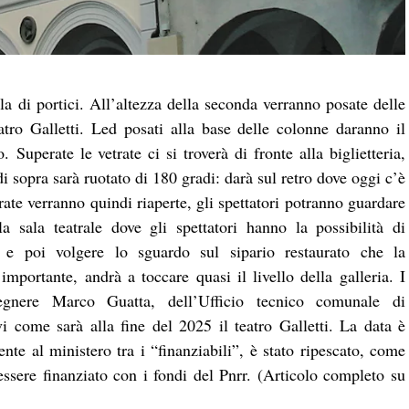
la di portici. All’altezza della seconda verranno posate delle
atro Galletti. Led posati alla base delle colonne daranno il
o.
Superate le vetrate ci si troverà di fronte alla biglietteria,
 di sopra sarà ruotato di 180 gradi: darà sul retro dove oggi c’è
rate verranno quindi riaperte, gli spettatori potranno guardare
la sala teatrale dove gli spettatori hanno la possibilità di
) e poi volgere lo sguardo sul sipario restaurato che la
importante, andrà a toccare quasi il livello della galleria. I
gegnere Marco Guatta, dell’Ufficio tecnico comunale di
 come sarà alla fine del 2025 il teatro Galletti. La data è
ente al ministero tra i “finanziabili”, è stato ripescato, come
ssere finanziato con i fondi del Pnrr. (Articolo completo su