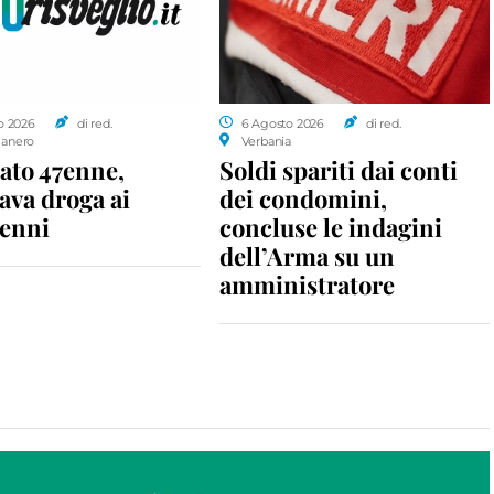
o 2026
di red.
6 Agosto 2026
di red.
anero
Verbania
ato 47enne,
Soldi spariti dai conti
ava droga ai
dei condomini,
enni
concluse le indagini
dell’Arma su un
amministratore