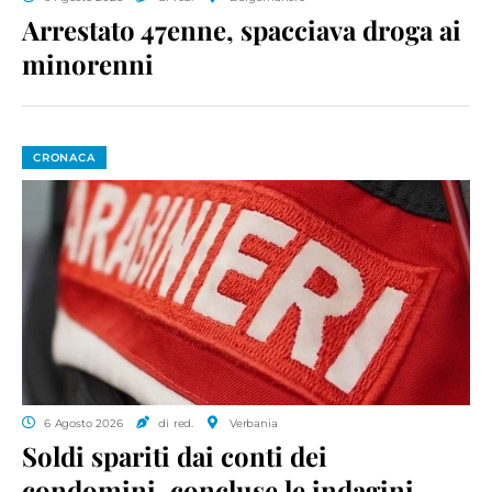
Arrestato 47enne, spacciava droga ai
minorenni
CRONACA
6 Agosto 2026
di red.
Verbania
Soldi spariti dai conti dei
condomini, concluse le indagini