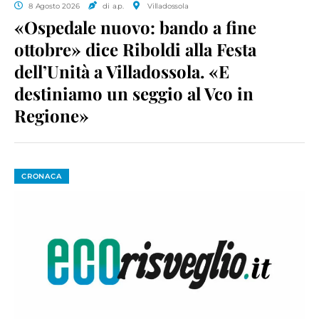
8 Agosto 2026
di a.p.
Villadossola
«Ospedale nuovo: bando a fine
ottobre» dice Riboldi alla Festa
dell’Unità a Villadossola. «E
destiniamo un seggio al Vco in
Regione»
CRONACA