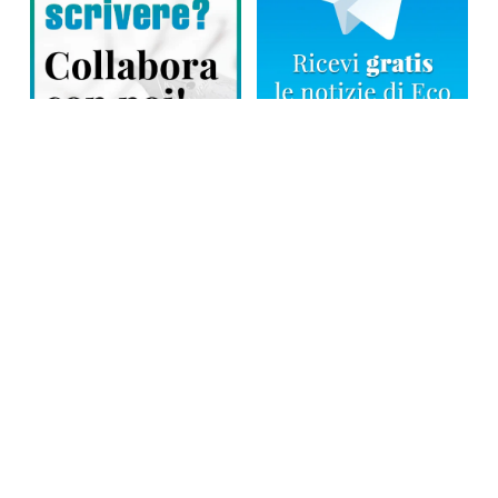
Direttore responsabile: Tiziana Amodei
Copyright © 2026, Editoriale Eco Risveglio srl a socio unico – Partita
Iva: 00476010038
iscrizione della testata al Trib. di Verbania n. 317 del 29.03.2002 –
iscrizione ROC n. 1665
La testata usufruisce dei contributi diretti dell’editoria D.Lgs 70/2017