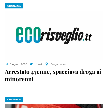
CRONACA
6 Agosto 2026
di red.
Borgomanero
Arrestato 47enne, spacciava droga ai
minorenni
CRONACA