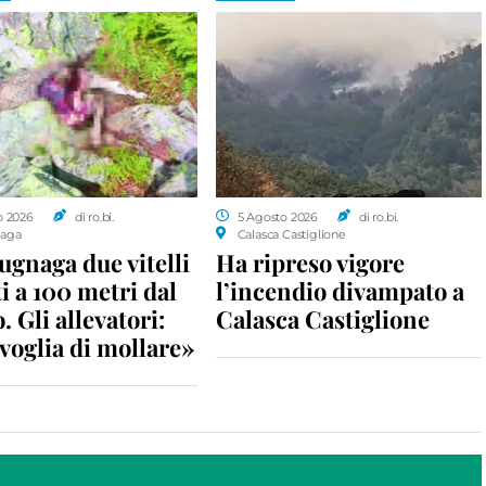
o 2026
di ro.bi.
5 Agosto 2026
di ro.bi.
aga
Calasca Castiglione
gnaga due vitelli
Ha ripreso vigore
i a 100 metri dal
l’incendio divampato a
. Gli allevatori:
Calasca Castiglione
voglia di mollare»