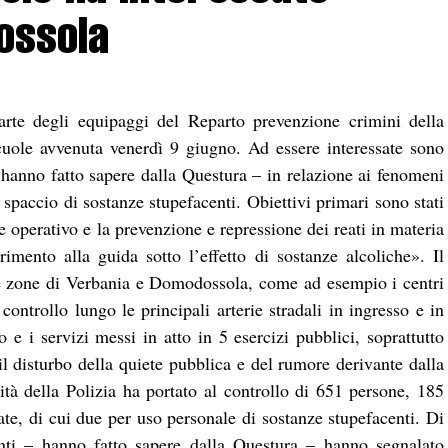
ossola
parte degli equipaggi del Reparto prevenzione crimini della
scuole avvenuta venerdì 9 giugno. Ad essere interessate sono
 – hanno fatto sapere dalla Questura – in relazione ai fenomeni
 spaccio di sostanze stupefacenti. Obiettivi primari sono stati
se operativo e la prevenzione e repressione dei reati in materia
erimento alla guida sotto l’effetto di sostanze alcoliche». Il
une zone di Verbania e Domodossola, come ad esempio i centri
 controllo lungo le principali arterie stradali in ingresso e in
o e i servizi messi in atto in 5 esercizi pubblici, soprattutto
e il disturbo della quiete pubblica e del rumore derivante dalla
ità della Polizia ha portato al controllo di 651 persone, 185
ate, di cui due per uso personale di sostanze stupefacenti. Di
anti – hanno fatto sapere dalla Questura – hanno segnalato