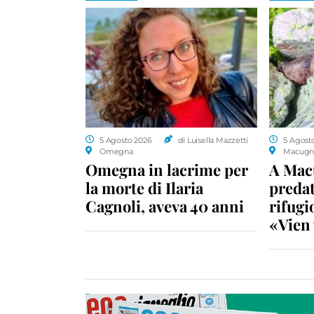
5 Agosto 2026
di Luisella Mazzetti
5 Agost
Omegna
Macugn
Omegna in lacrime per
A Macu
la morte di Ilaria
predat
Cagnoli, aveva 40 anni
rifugio
«Vien 