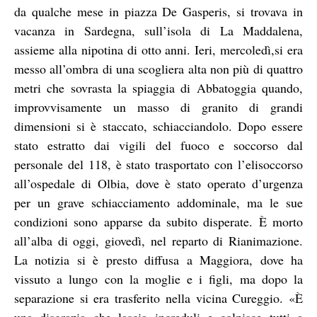
da qualche mese in piazza De Gasperis, si trovava in
vacanza in Sardegna, sull’isola di La Maddalena,
assieme alla nipotina di otto anni. Ieri, mercoledì,si era
messo all’ombra di una scogliera alta non più di quattro
metri che sovrasta la spiaggia di Abbatoggia quando,
improvvisamente un masso di granito di grandi
dimensioni si è staccato, schiacciandolo. Dopo essere
stato estratto dai vigili del fuoco e soccorso dal
personale del 118, è stato trasportato con l’elisoccorso
all’ospedale di Olbia, dove è stato operato d’urgenza
per un grave schiacciamento addominale, ma le sue
condizioni sono apparse da subito disperate. È morto
all’alba di oggi, giovedì, nel reparto di Rianimazione.
La notizia si è presto diffusa a Maggiora, dove ha
vissuto a lungo con la moglie e i figli, ma dopo la
separazione si era trasferito nella vicina Cureggio. «È
una disgrazia che lascia increduli e colpisce tutti a