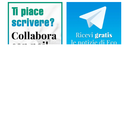
Direttore responsabile: Tiziana Amodei
Copyright © 2026, Editoriale Eco Risveglio srl a socio unico – Partita
Iva: 00476010038