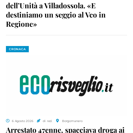
dell’Unità a Villadossola. «E
destiniamo un seggio al Vco in
Regione»
CRONACA
6 Agosto 2026
di red.
Borgomanero
Arrestato 47enne, spacciava droga ai