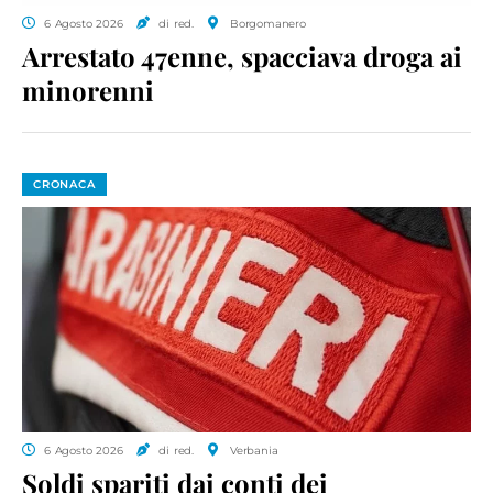
6 Agosto 2026
di red.
Borgomanero
Arrestato 47enne, spacciava droga ai
minorenni
CRONACA
6 Agosto 2026
di red.
Verbania
Soldi spariti dai conti dei