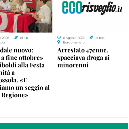
o 2026
di a.p.
6 Agosto 2026
di red.
sola
Borgomanero
dale nuovo:
Arrestato 47enne,
a fine ottobre»
spacciava droga ai
iboldi alla Festa
minorenni
nità a
ossola. «E
iamo un seggio al
n Regione»