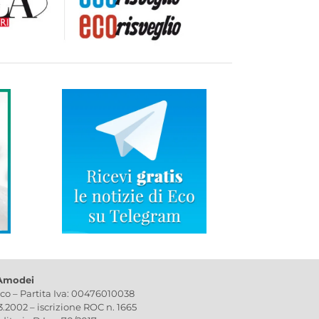
 Amodei
ico – Partita Iva: 00476010038
03.2002 – iscrizione ROC n. 1665