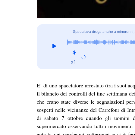
Spacciava droga anche a minorenni,
x1
E’ di uno spacciatore arrestato (tra i suoi a
il bilancio dei controlli del fine settimana 
che erano state diverse le segnalazioni p
sospetti nelle vicinanze del Carrefour di Int
di sabato 7 ottobre quando gli uomini de
supermercato osservando tutti i movimenti. 
entrata nei parcheggi sotterranei e si è f