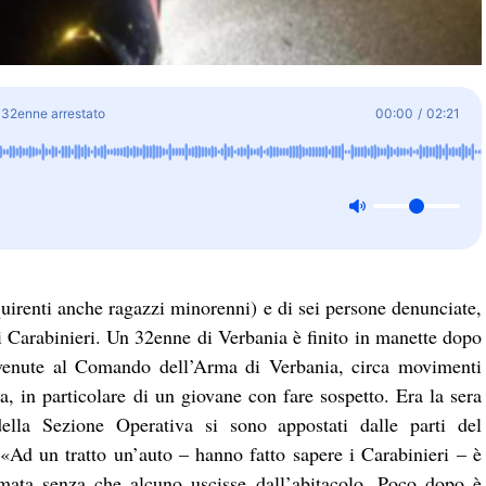
 32enne arrestato
00:00
/
02:21
cquirenti anche ragazzi minorenni) e di sei persone denunciate,
dei Carabinieri. Un 32enne di Verbania è finito in manette dopo
ervenute al Comando dell’Arma di Verbania, circa movimenti
ra, in particolare di un giovane con fare sospetto. Era la sera
lla Sezione Operativa si sono appostati dalle parti del
«Ad un tratto un’auto – hanno fatto sapere i Carabinieri – è
ermata senza che alcuno uscisse dall’abitacolo. Poco dopo è