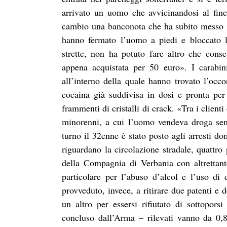
arrivato un uomo che avvicinandosi al fine
cambio una banconota che ha subito messo in 
hanno fermato l’uomo a piedi e bloccato l
strette, non ha potuto fare altro che cons
appena acquistata per 50 euro». I carabini
all’interno della quale hanno trovato l’occ
cocaina già suddivisa in dosi e pronta per
frammenti di cristalli di crack. «Tra i clien
minorenni, a cui l’uomo vendeva droga senz
turno il 32enne è stato posto agli arresti do
riguardano la circolazione stradale, quattro
della Compagnia di Verbania con altrettante
particolare per l’abuso d’alcol e l’uso d
provveduto, invece, a ritirare due patenti e
un altro per essersi rifiutato di sottopors
concluso dall’Arma – rilevati vanno da 0,8