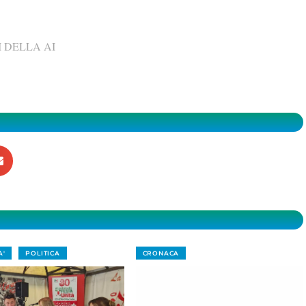
 DELLA AI
A'
POLITICA
CRONACA