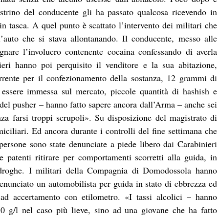
strino del conducente gli ha passato qualcosa ricevendo in
tasca. A quel punto è scattato l’intervento dei militari che
’auto che si stava allontanando. Il conducente, messo alle
egnare l’involucro contenente cocaina confessando di averla
eri hanno poi perquisito il venditore e la sua abitazione,
orrente per il confezionamento della sostanza, 12 grammi di
 essere immessa sul mercato, piccole quantità di hashish e
ti del pusher – hanno fatto sapere ancora dall’Arma – anche sei
a farsi troppi scrupoli». Su disposizione del magistrato di
miciliari. Ed ancora durante i controlli del fine settimana che
 persone sono state denunciate a piede libero dai Carabinieri
 patenti ritirare per comportamenti scorretti alla guida, in
i droghe. I militari della Compagnia di Domodossola hanno
 denunciato un automobilista per guida in stato di ebbrezza ed
i ad accertamento con etilometro. «I tassi alcolici – hanno
0 g/l nel caso più lieve, sino ad una giovane che ha fatto