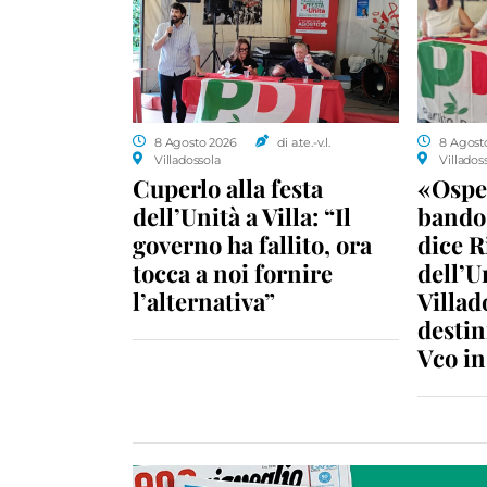
8 Agosto 2026
di a.te.-v.l.
8 Agost
Villadossola
Villados
Cuperlo alla festa
«Ospe
dell’Unità a Villa: “Il
bando 
governo ha fallito, ora
dice R
tocca a noi fornire
dell’U
l’alternativa”
Villad
destin
Vco i