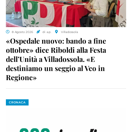
8 Agosto 2026
di a.p.
Villadossola
«Ospedale nuovo: bando a fine
ottobre» dice Riboldi alla Festa
dell’Unità a Villadossola. «E
destiniamo un seggio al Vco in
Regione»
CRONACA