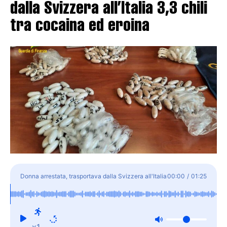
dalla Svizzera all’Italia 3,3 chili
tra cocaina ed eroina
Donna arrestata, trasportava dalla Svizzera all'Italia
00:00
/
01:25
3,3 chili tra cocaina ed eroina
x1