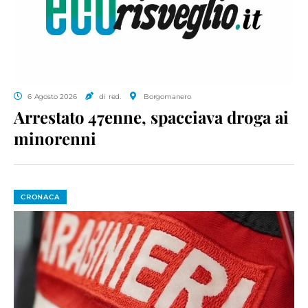
6 Agosto 2026
di red.
Borgomanero
Arrestato 47enne, spacciava droga ai
minorenni
CRONACA