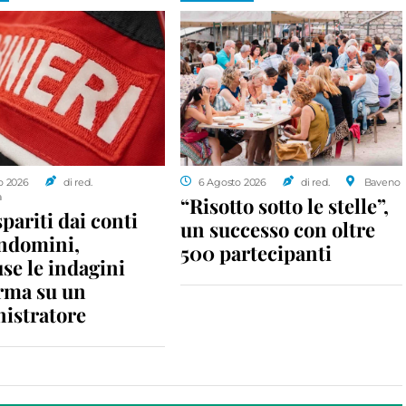
o 2026
di red.
6 Agosto 2026
di red.
Baveno
a
“Risotto sotto le stelle”,
spariti dai conti
un successo con oltre
ondomini,
500 partecipanti
se le indagini
rma su un
istratore