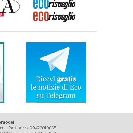
 Amodei
ico – Partita Iva: 00476010038