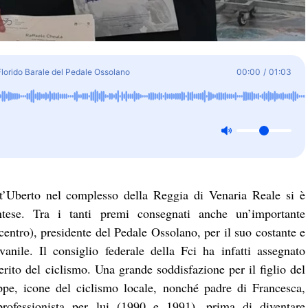
 Florido Barale del Pedale Ossolano
00:00
/
01:03
’Uberto nel complesso della Reggia di Venaria Reale si è
tese. Tra i tanti premi consegnati anche un’importante
centro), presidente del Pedale Ossolano, per il suo costante e
nile. Il consiglio federale della Fci ha infatti assegnato
ito del ciclismo. Una grande soddisfazione per il figlio del
e, icone del ciclismo locale, nonché padre di Francesca,
professionista per lui (1990 e 1991), prima di diventare