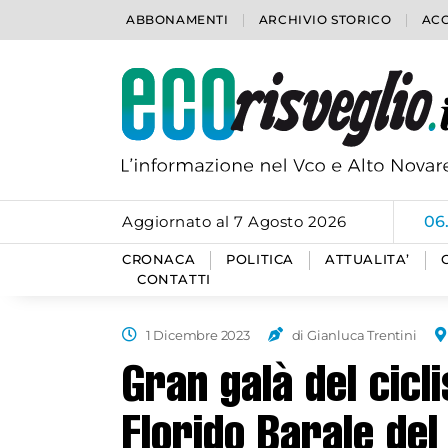
ABBONAMENTI
ARCHIVIO STORICO
ACC
Aggiornato al 7 Agosto 2026
06
CRONACA
POLITICA
ATTUALITA’
CONTATTI
1 Dicembre 2023
di Gianluca Trentini
Gran galà del cicl
Florido Barale de