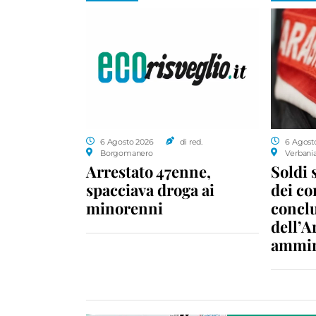
6 Agosto 2026
di red.
6 Agost
Borgomanero
Verbani
Arrestato 47enne,
Soldi 
spacciava droga ai
dei c
minorenni
conclu
dell’A
ammin