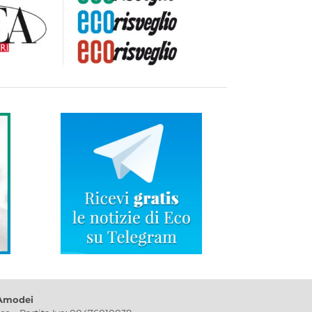
 Amodei