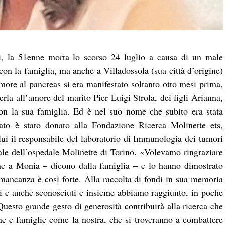
i, la 51enne morta lo scorso 24 luglio a causa di un male
con la famiglia, ma anche a Villadossola (sua città d’origine)
ore al pancreas si era manifestato soltanto otto mesi prima,
ierla all’amore del marito Pier Luigi Strola, dei figli Arianna,
on la sua famiglia. Ed è nel suo nome che subito era stata
vato è stato donato alla Fondazione Ricerca Molinette ets,
lui il responsabile del laboratorio di Immunologia dei tumori
ale dell’ospedale Molinette di Torino. «Volevamo ringraziare
ine a Monia – dicono dalla famiglia – e lo hanno dimostrato
 mancanza è così forte. Alla raccolta di fondi in sua memoria
ri e anche sconosciuti e insieme abbiamo raggiunto, in poche
esto grande gesto di generosità contribuirà alla ricerca che
ne e famiglie come la nostra, che si troveranno a combattere