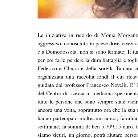
Le iniziativa in ricordo di Monia Morgant
aggressivo, conosciuta in paese dove viveva 
e a Domodossola, non si sono fermate. Il tum
per poi farle perdere la dura battaglia e togl
Federico e Chiara e della sorella Tamara c
organizzata una raccolta fondi il cui rica
guidata dal professor Francesco Novelli. E’ 
del Centro di ricerca in medicina speriment
tutte le persone che sono sempre state vic
ancora una volta, soprattutto ora che la sua
hanno partecipato moltissimi amici, familia
settimane, la somma di ben 5.709,15 euro. Qu
siamo sicuri, un giorno, potrà aiutare perso