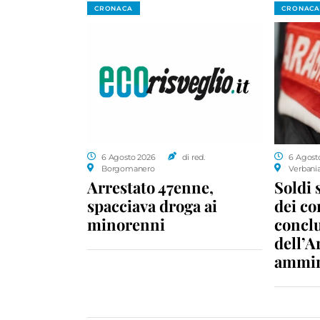
CRONACA
CRONACA
6 Agosto 2026
di red.
6 Agost
Borgomanero
Verbani
Arrestato 47enne,
Soldi 
spacciava droga ai
dei c
minorenni
conclu
dell’A
ammin