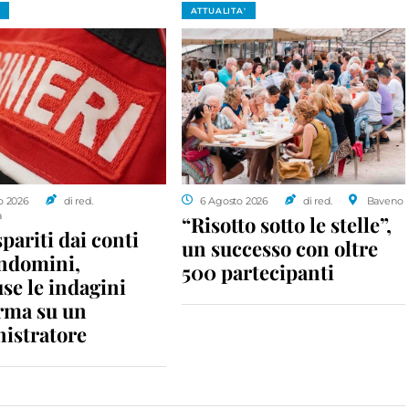
ATTUALITA'
o 2026
di red.
6 Agosto 2026
di red.
Baveno
a
“Risotto sotto le stelle”,
spariti dai conti
un successo con oltre
ondomini,
500 partecipanti
se le indagini
rma su un
istratore