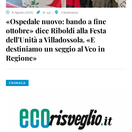
8 Agosto 2026
di a.p.
Villadossola
«Ospedale nuovo: bando a fine
ottobre» dice Riboldi alla Festa
dell’Unità a Villadossola. «E
destiniamo un seggio al Vco in
Regione»
CRONACA