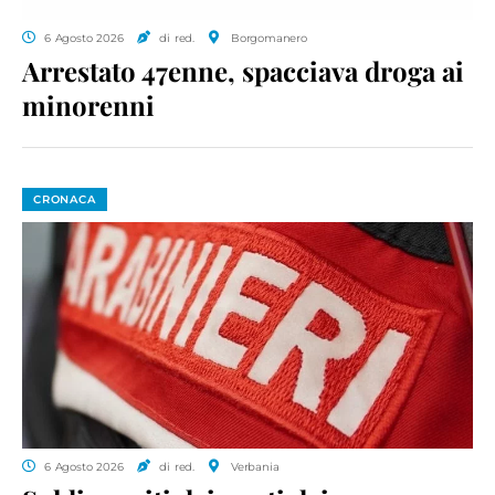
6 Agosto 2026
di red.
Borgomanero
Arrestato 47enne, spacciava droga ai
minorenni
CRONACA
6 Agosto 2026
di red.
Verbania