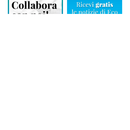
Direttore responsabile: Tiziana Amodei
Copyright © 2026, Editoriale Eco Risveglio srl a socio unico – Partita
Iva: 00476010038
iscrizione della testata al Trib. di Verbania n. 317 del 29.03.2002 –
iscrizione ROC n. 1665
La testata usufruisce dei contributi diretti dell’editoria D.Lgs 70/2017
e dei contributi L.R. n. 18 del 25/06/2008 e dei contributi D.P.C.M
17/04/2025 art. 4
Privacy Policy
–
Cookies Policy
–
Credits