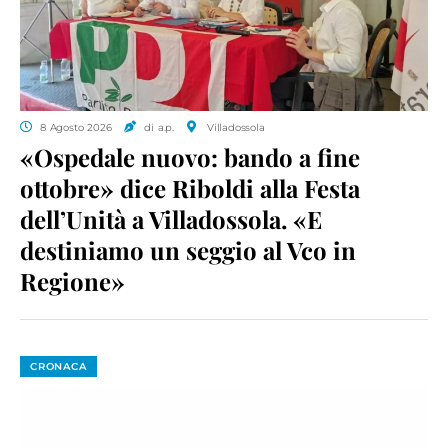
8 Agosto 2026
di a.p.
Villadossola
«Ospedale nuovo: bando a fine
ottobre» dice Riboldi alla Festa
dell’Unità a Villadossola. «E
destiniamo un seggio al Vco in
Regione»
CRONACA