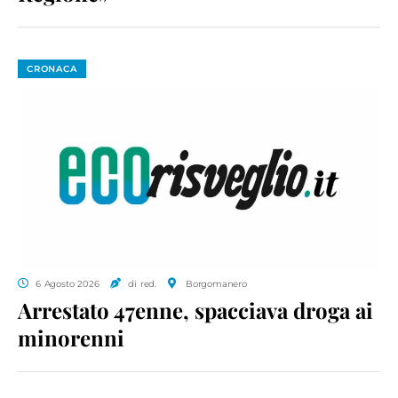
CRONACA
6 Agosto 2026
di red.
Borgomanero
Arrestato 47enne, spacciava droga ai
minorenni