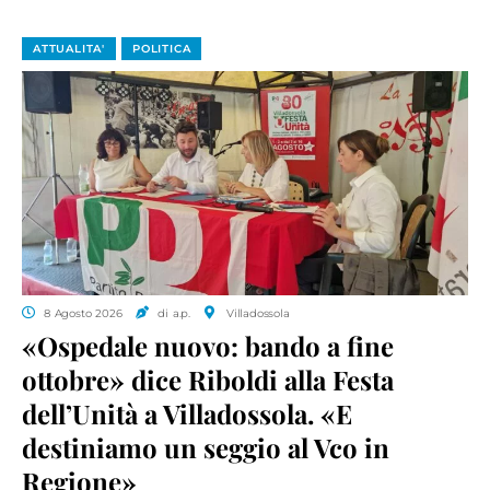
ATTUALITA'
POLITICA
8 Agosto 2026
di a.p.
Villadossola
«Ospedale nuovo: bando a fine
ottobre» dice Riboldi alla Festa
dell’Unità a Villadossola. «E
destiniamo un seggio al Vco in
Regione»