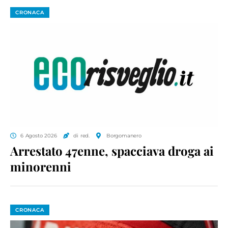
CRONACA
6 Agosto 2026
di red.
Borgomanero
Arrestato 47enne, spacciava droga ai
minorenni
CRONACA