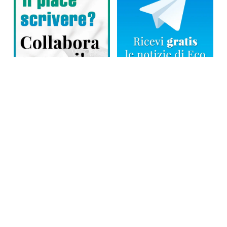
Direttore responsabile: Tiziana Amodei
Copyright © 2026, Editoriale Eco Risveglio srl a socio unico – Partita
Iva: 00476010038
iscrizione della testata al Trib. di Verbania n. 317 del 29.03.2002 –
iscrizione ROC n. 1665