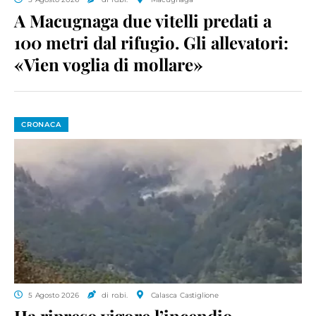
A Macugnaga due vitelli predati a
100 metri dal rifugio. Gli allevatori:
«Vien voglia di mollare»
CRONACA
5 Agosto 2026
di ro.bi.
Calasca Castiglione
Ha ripreso vigore l’incendio