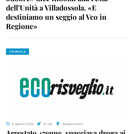
dell’Unità a Villadossola. «E
destiniamo un seggio al Vco in
Regione»
CRONACA
6 Agosto 2026
di red.
Borgomanero
Arrestato 47enne, spacciava droga ai